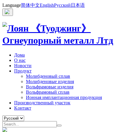
Language
简体中文
English
Русский
日本语
Дома
О нас
Новости
Продукт
Молибденовый сплав
Молибденовые изделия
Вольфрамовые изделия
Вольфрамовый сплав
Ионная имплантационная продукция
Производственный участок
Kонтакт