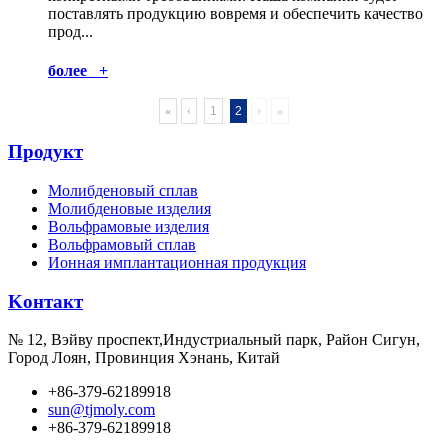
поставлять продукцию вовремя и обеспечить качество
прод...
более +
«
‹
1
2
›
»
Продукт
Молибденовый сплав
Молибденовые изделия
Вольфрамовые изделия
Вольфрамовый сплав
Ионная имплантационная продукция
Kонтакт
№ 12, Вэйву проспект,Индустриальный парк, Район Сигун,
Город Лоян, Провинция Хэнань, Китай
+86-379-62189918
sun@tjmoly.com
+86-379-62189918