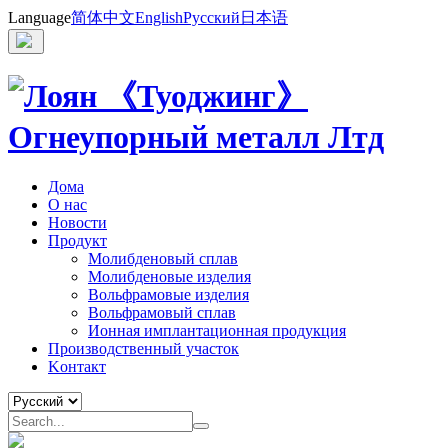
Language
简体中文
English
Русский
日本语
Дома
О нас
Новости
Продукт
Молибденовый сплав
Молибденовые изделия
Вольфрамовые изделия
Вольфрамовый сплав
Ионная имплантационная продукция
Производственный участок
Kонтакт