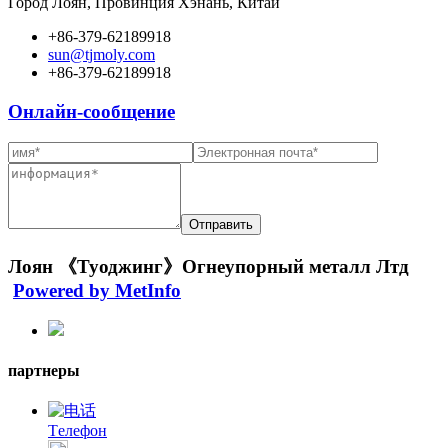
Город Лоян, Провинция Хэнань, Китай
+86-379-62189918
sun@tjmoly.com
+86-379-62189918
Онлайн-сообщение
Лоян 《Туоджинг》Огнеупорный металл Лтд
Powered by MetInfo
партнеры
Tелефон