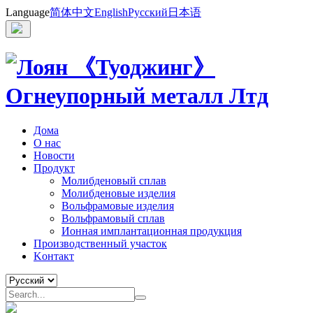
Language
简体中文
English
Русский
日本语
Дома
О нас
Новости
Продукт
Молибденовый сплав
Молибденовые изделия
Вольфрамовые изделия
Вольфрамовый сплав
Ионная имплантационная продукция
Производственный участок
Kонтакт