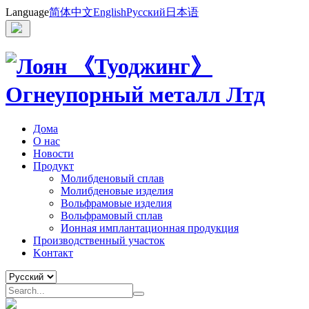
Language
简体中文
English
Русский
日本语
Дома
О нас
Новости
Продукт
Молибденовый сплав
Молибденовые изделия
Вольфрамовые изделия
Вольфрамовый сплав
Ионная имплантационная продукция
Производственный участок
Kонтакт