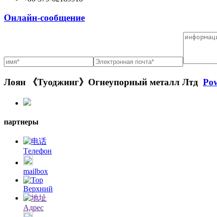
Онлайн-сообщение
Лоян 《Туоджинг》Огнеупорный металл Лтд
Pow
партнеры
Tелефон
mailbox
Bерхний
Адрес