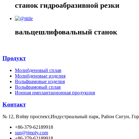
станок гидроабразивной резки
вальцешлифовальный станок
Продукт
Молибденовый сплав
Молибденовые изделия
Вольфрамовые изделия
Вольфрамовый сплав
Ионная имплантационная продукция
Kонтакт
№ 12, Вэйву проспект,Индустриальный парк, Район Сигун, Го
+86-379-62189918
sun@tjmoly.com
+86-379-62189918