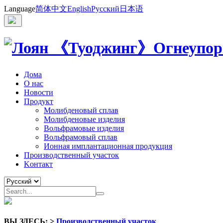
Language
简体中文
English
Русский
日本语
Дома
О нас
Новости
Продукт
Молибденовый сплав
Молибденовые изделия
Вольфрамовые изделия
Вольфрамовый сплав
Ионная имплантационная продукция
Производственный участок
Kонтакт
ВЫ ЗДЕСЬ:
>
Производственный участок