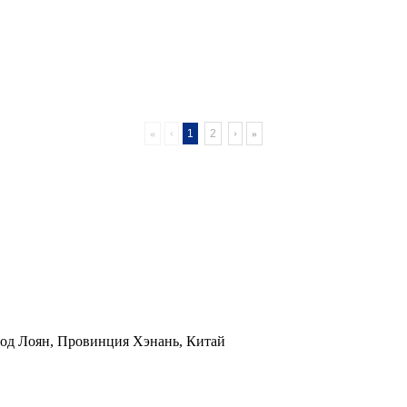
«
‹
1
2
›
»
род Лоян, Провинция Хэнань, Китай