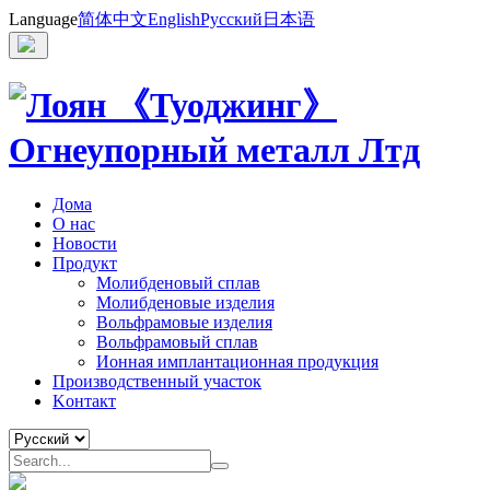
Language
简体中文
English
Русский
日本语
Дома
О нас
Новости
Продукт
Молибденовый сплав
Молибденовые изделия
Вольфрамовые изделия
Вольфрамовый сплав
Ионная имплантационная продукция
Производственный участок
Kонтакт